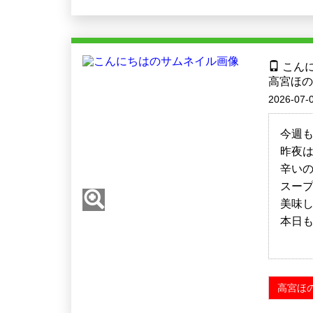
こん
高宮ほの
2026-07-0
今週
昨夜
辛い
スープ
美味
本日も
高宮ほの