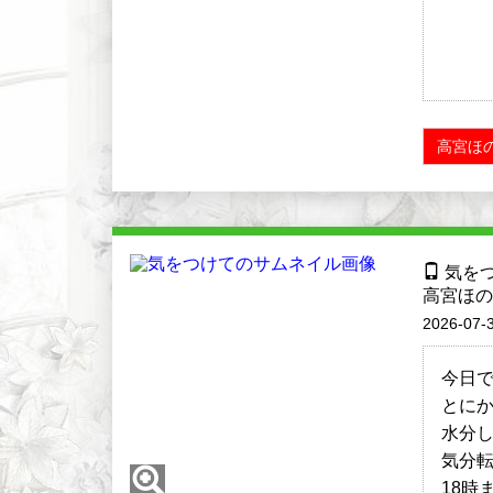
高宮ほの
気を
高宮ほの
2026-07-3
今日で
とにかく
水分
気分
18時