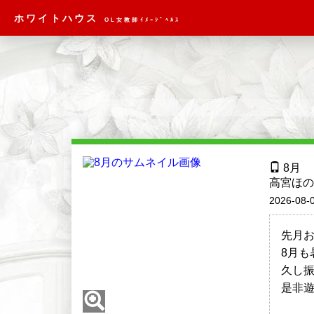
ホワイトハウス
OL女教師ｲﾒｰｼﾞﾍﾙｽ
8月
高宮ほの
2026-08-0
先月
8月も
久し
是非遊