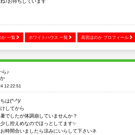
ね♪お待ちしています
か 一覧
ホワイトハウス 一覧
高宮ほのか プロフィール
から♪
か
4 12:22:51
は(^-^)/
明けしてから
猛暑でしたが体調崩していませんか？
は少し控えめなのでほっとしてます✨
もお時間合いましたら涼みにいらして下さいネ