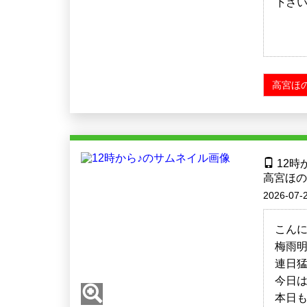
下さい
高宮ほの
12時
高宮ほの
2026-07-2
こんにち
梅雨
連日
今日
本日