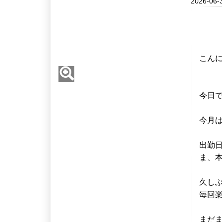
2026-06-
こんにちは
今日
今月は
出勤
ま、
久し
毎回楽
まだ