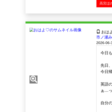
高宮ほ
おは
市ノ瀬み
2026-06-3
今日も
先日
今日
英語
ぁ…
自分