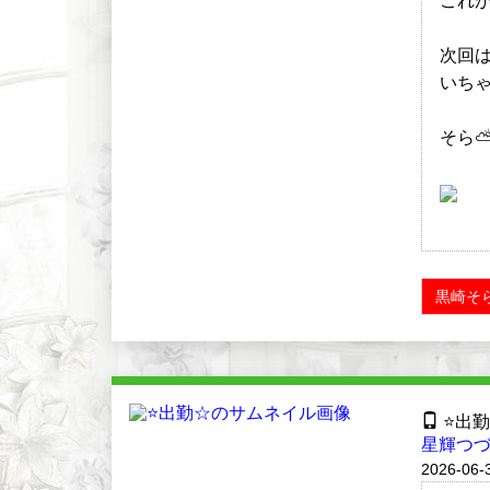
これ
次回は
いちゃ
そら⛅
黒崎そ
⭐️出
星輝つづ
2026-06-