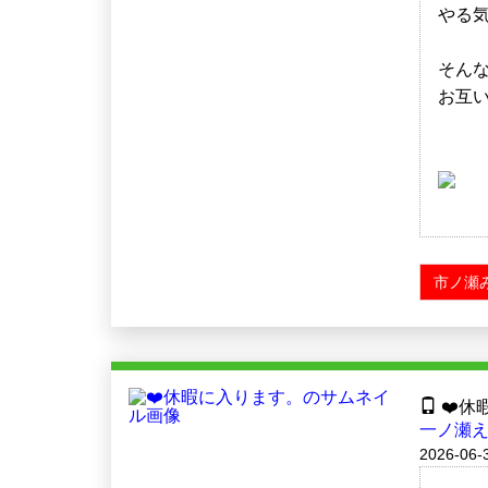
やる気
そん
お互い
市ノ瀬
❤️休
一ノ瀬え
2026-06-3