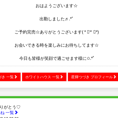
おはようございます☆
出勤しました♬.*ﾟ
ご予約完売☆ありがとうございます( * ॑꒳ ॑*)
お会いできる時を楽しみにお待ちしてます☆
今日も皆様が笑顔で過ごせます様に✩.*˚
づき 一覧
ホワイトハウス 一覧
星輝つづき プロフィール
りがとう♡
ね 一覧