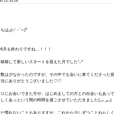
30 12:33:26
₍₍(∩´ ᵕ `∩)⁾⁾
で6月も終わりですね…！！！
移籍して新しいスタートを迎えた月でした⁺.˖*
日数は少なかったのですが、その中でも会いに来てくださった
本当にありがとうございました♡♡
ぶりにお会いできた方や、はじめましての方との出会いもあっ
しくあっという間の時間を過ごさせていただきました(,,ᴗ ͜ ᴗ,,)
まだ慣れないこともありますが、これから少しずつことねらし