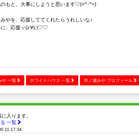
のもと、大事にしようと思います♡(=^･^=)
なみやを、応援しててくれたらうれしいな♪
に、応援ッ(≧∀≦)♡♡
みや 一覧
ホワイトハウス 一覧
市ノ瀬みや プロフィール
暇に入ります。
る 一覧
0 11:17:34