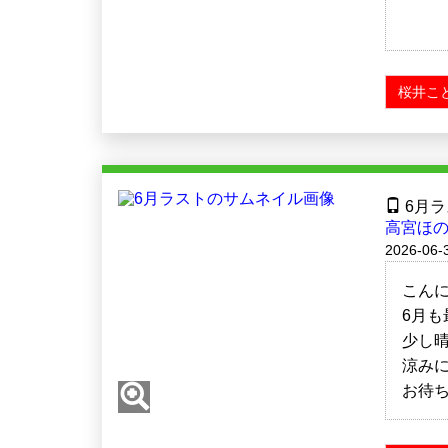
桜井こ
6月ラ
高宮ほの
2026-06-
こん
6月も
少し
涼み
お待ち