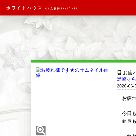
ホワイトハウス
OL女教師ｲﾒｰｼﾞﾍﾙｽ
お疲
黒崎そら
2026-06-
お疲れ
今日
延長