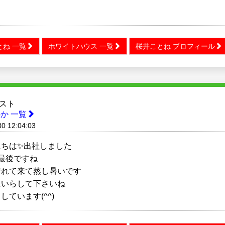
とね 一覧
ホワイトハウス 一覧
桜井ことね プロフィール
スト
か 一覧
30 12:04:03
にちは✨出社しました
最後ですね
晴れて来て蒸し暑いです
にいらして下さいね
しています(^^)