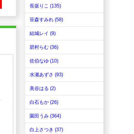
長坂りこ (135)
笹森すみれ (58)
結城レイ (9)
碧村らむ (36)
佐伯なゆ (10)
水瀬あずさ (93)
美谷はる (2)
な
白石もか (26)
園田うみ (364)
白上さつき (37)