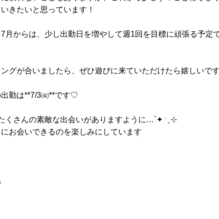
ていきたいと思っています！
て7月からは、少し出勤日を増やして週1回を目標に頑張る予定
ミングが合いましたら、ぜひ遊びに来ていただけたら嬉しいで
出勤は**7/3㈮**です♡
たくさんの素敵な出会いがありますように…`✦ ˑ ִֶ ⊹
まにお会いできるのを楽しみにしています
ね