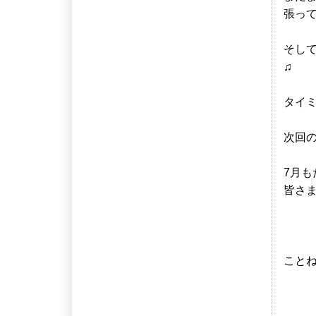
張っ
そし
♫
タイ
次回の
7月も
皆さ
こと