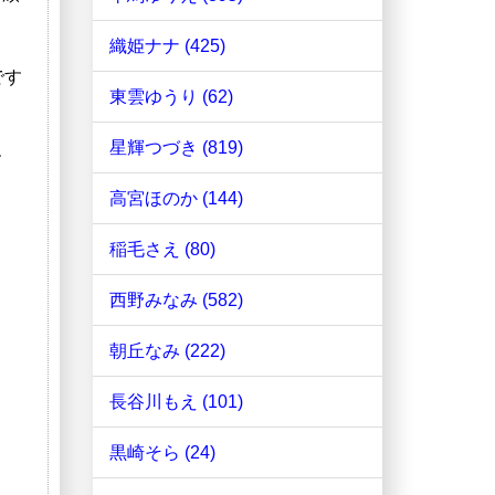
織姫ナナ (425)
です
東雲ゆうり (62)
星輝つづき (819)
す
高宮ほのか (144)
稲毛さえ (80)
西野みなみ (582)
朝丘なみ (222)
長谷川もえ (101)
黒崎そら (24)