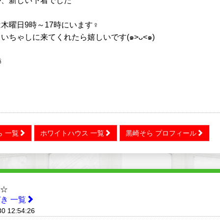
が、新しい下着でした
木曜日9時～17時にいます‍♀️
いちゃしに来てくれたら嬉しいです(๑>ᴗ<๑)
️
ら 一覧
ホワイトハウス 一覧
黒崎そら プロフィール
勤☆
き 一覧
30 12:54:26