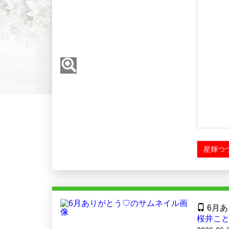
星輝つ
6月あ
桜井こと