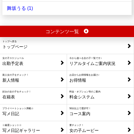
舞坂うる (1)
コンテンツ一覧
トップへ戻る
トップページ
女の子スケジュール
今から遊べる女の子一覧です♪
出勤予定表
リアルタイムご案内状況
新人女の子をチェック！
お店からお得情報をお届け♪
新人情報
お得情報
好みの女の子をチェック！
料金・オプション等のご案内
在籍表
料金システム
プライベートショット満載☆
50分以上で選択可！
写メ日記
コース案内
☆厳選ショット☆
要チェック！
写メ日記ギャラリー
女の子ムービー