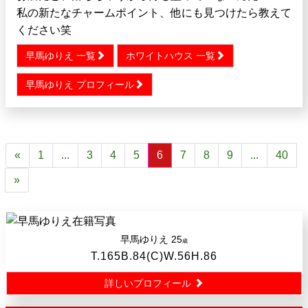
私の新たなチャームポイント、他にも見つけたら教えて
ください笑
早馬ゆりえ 一覧
ホワイトハウス 一覧
早馬ゆりえ プロフィール
«
1
...
3
4
5
6
7
8
9
...
40
»
早馬ゆりえ
25
歳
T.165B.84(C)W.56H.86
詳しいプロフィール