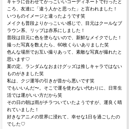
キャラに合わせてかっこいいコーディネートで行ったと
ころ、友達に「違う人かと思った」と言われました！
いつものイメージと違ったようです笑
メイクも普段よりかっこいい感じで、目元はクールなブ
ラウン系、リップは赤系にしました！
普段は目元に色を塗らないので、新鮮なメイクでした！
撮った写真を数えたら、60枚くらいありました笑
色んな場所でお互い撮りあって、素敵な写真が撮れたと
思います♡
案の定、ランダムなおまけグッズは推しキャラではない
ものがきました笑
私は、クジ運等の引きが昔から悪いです笑
でもいいんだ〜。そこで運を使わない代わりに、日常生
活では運がいい方だから笑
その日の朝は雨がチラついていたようですが、運良く晴
れていました！
好きなアニメの世界に浸れて、幸せな1日を過ごしたの
でした♡