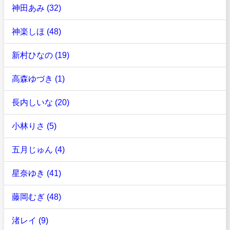
神田あみ (32)
神楽しほ (48)
新村ひなの (19)
高森ゆづき (1)
長内しいな (20)
小林りさ (5)
五月じゅん (4)
星奈ゆき (41)
藤岡むぎ (48)
渚レイ (9)