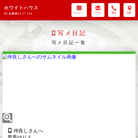
ホワイトハウス
メニュー
メール
電話
地図
OL女教師ｲﾒｰｼﾞﾍﾙｽ
写メ日記
写メ日記一覧
仲良しさんへ
早馬ゆりえ